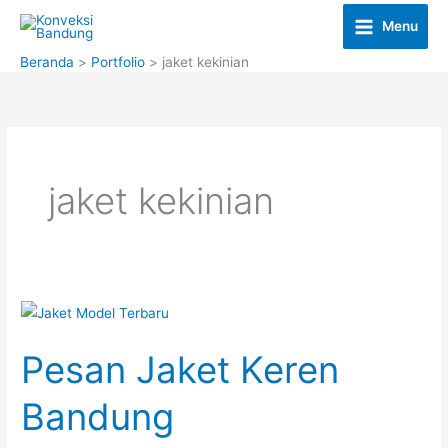
Lewati
Menu
ke
konten
Beranda
Portfolio
jaket kekinian
jaket kekinian
Pesan Jaket Keren
Bandung