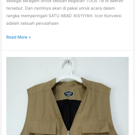
sebagai seragam untuk sebuah kegiatan TOOS TB di daerah
tersebut. Dan nantinya akan di pakai unruk acara dalam
rangka memperingati SATU ABAD ‘AISYIYAH. Icon Konveksi
adalah sebuah perusahaan
Rompi
Read More »
Lapangan
TOSS
TB