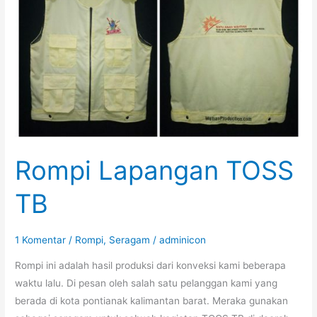
Rompi Lapangan TOSS
TB
1 Komentar
/
Rompi
,
Seragam
/
adminicon
Rompi ini adalah hasil produksi dari konveksi kami beberapa
waktu lalu. Di pesan oleh salah satu pelanggan kami yang
berada di kota pontianak kalimantan barat. Meraka gunakan