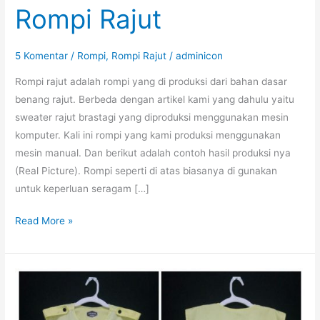
Rompi Rajut
5 Komentar
/
Rompi
,
Rompi Rajut
/
adminicon
Rompi rajut adalah rompi yang di produksi dari bahan dasar
benang rajut. Berbeda dengan artikel kami yang dahulu yaitu
sweater rajut brastagi yang diproduksi menggunakan mesin
komputer. Kali ini rompi yang kami produksi menggunakan
mesin manual. Dan berikut adalah contoh hasil produksi nya
(Real Picture). Rompi seperti di atas biasanya di gunakan
untuk keperluan seragam […]
Rompi
Read More »
Rajut