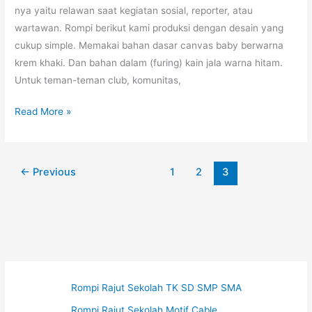
nya yaitu relawan saat kegiatan sosial, reporter, atau
wartawan. Rompi berikut kami produksi dengan desain yang
cukup simple. Memakai bahan dasar canvas baby berwarna
krem khaki. Dan bahan dalam (furing) kain jala warna hitam.
Untuk teman-teman club, komunitas,
Rompi
Read More »
Lapangan
←
Previous
1
2
3
Rompi Rajut Sekolah TK SD SMP SMA
Rompi Rajut Sekolah Motif Cable