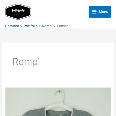
Lewati
ke
Menu
konten
Beranda
Portfolio
Rompi
Laman 3
Rompi