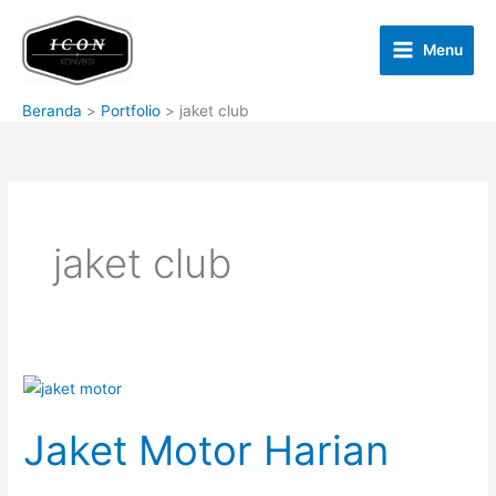
Lewati
ke
Menu
konten
Beranda
Portfolio
jaket club
jaket club
Jaket Motor Harian