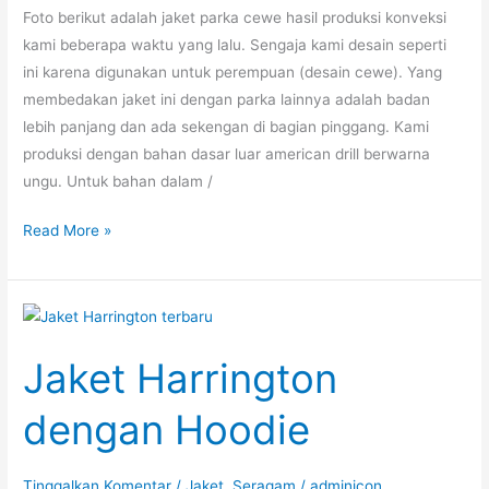
Foto berikut adalah jaket parka cewe hasil produksi konveksi
kami beberapa waktu yang lalu. Sengaja kami desain seperti
ini karena digunakan untuk perempuan (desain cewe). Yang
membedakan jaket ini dengan parka lainnya adalah badan
lebih panjang dan ada sekengan di bagian pinggang. Kami
produksi dengan bahan dasar luar american drill berwarna
ungu. Untuk bahan dalam /
Jaket
Read More »
Parka
Cewe
Jaket Harrington
dengan Hoodie
Tinggalkan Komentar
/
Jaket
,
Seragam
/
adminicon