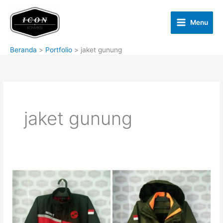
Lewati
ke
Menu
konten
Beranda
Portfolio
jaket gunung
jaket gunung