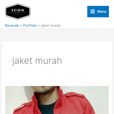
Lewati
ke
Menu
konten
Beranda
Portfolio
jaket murah
jaket murah