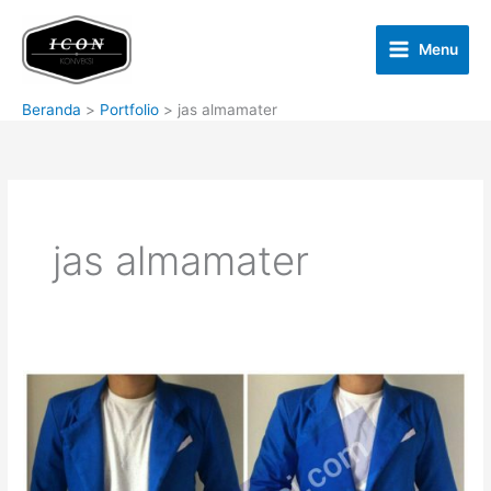
Lewati
ke
Menu
konten
Beranda
Portfolio
jas almamater
jas almamater