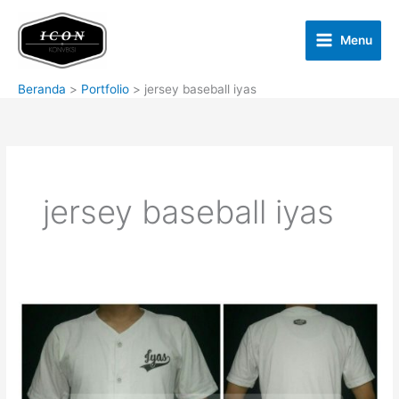
Lewati
ke
Menu
konten
Beranda
Portfolio
jersey baseball iyas
jersey baseball iyas