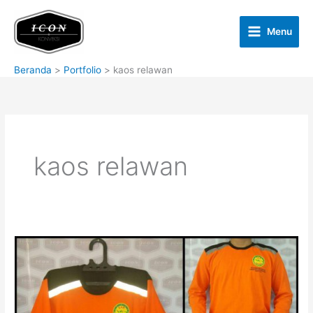
Lewati
ke
Menu
konten
Beranda
Portfolio
kaos relawan
kaos relawan