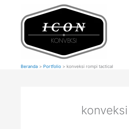
Lewati
ke
konten
Beranda
Portfolio
konveksi rompi tactical
konveksi 