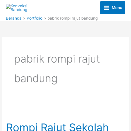
Lewati
Menu
ke
konten
Beranda
Portfolio
pabrik rompi rajut bandung
pabrik rompi rajut
bandung
Rompi Rajut Sekolah