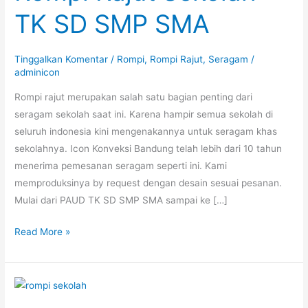
TK SD SMP SMA
Tinggalkan Komentar
/
Rompi
,
Rompi Rajut
,
Seragam
/
adminicon
Rompi rajut merupakan salah satu bagian penting dari
seragam sekolah saat ini. Karena hampir semua sekolah di
seluruh indonesia kini mengenakannya untuk seragam khas
sekolahnya. Icon Konveksi Bandung telah lebih dari 10 tahun
menerima pemesanan seragam seperti ini. Kami
memproduksinya by request dengan desain sesuai pesanan.
Mulai dari PAUD TK SD SMP SMA sampai ke […]
Rompi
Read More »
Rajut
Sekolah
TK
SD