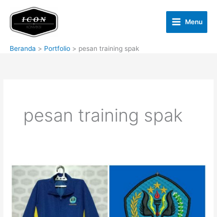
Lewati
ke
Menu
konten
Beranda
Portfolio
pesan training spak
pesan training spak