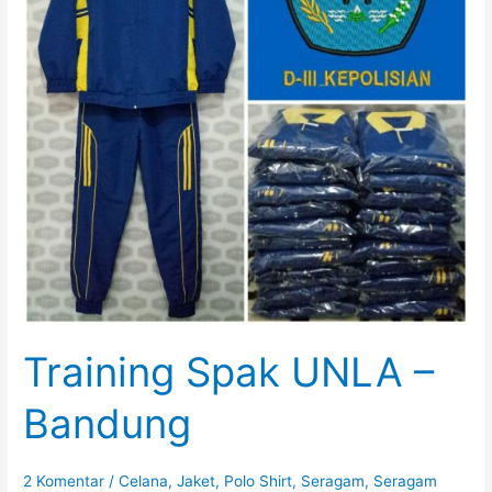
Training Spak UNLA –
Bandung
2 Komentar
/
Celana
,
Jaket
,
Polo Shirt
,
Seragam
,
Seragam