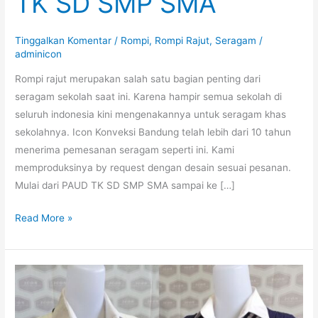
TK SD SMP SMA
Tinggalkan Komentar
/
Rompi
,
Rompi Rajut
,
Seragam
/
adminicon
Rompi rajut merupakan salah satu bagian penting dari
seragam sekolah saat ini. Karena hampir semua sekolah di
seluruh indonesia kini mengenakannya untuk seragam khas
sekolahnya. Icon Konveksi Bandung telah lebih dari 10 tahun
menerima pemesanan seragam seperti ini. Kami
memproduksinya by request dengan desain sesuai pesanan.
Mulai dari PAUD TK SD SMP SMA sampai ke […]
Rompi
Read More »
Rajut
Sekolah
TK
SD
SMP