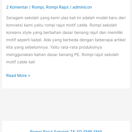
2 Komentar
/
Rompi
,
Rompi Rajut
/
adminicon
Seragam sekolah yang kami ulas kali ini adalah model baru dari
konveksi kami yaitu rompi rajut motif cable. Rompi sekolah
koreans style yang berbahan dasar benang rajut dan memiliki
motif seperti kabel. Ada yang berbeda dengan beberapa artikel
kita yang sebelumnya. Yaitu rata-rata produksinya
menggunakan bahan dasar benang PE. Rompi rajut sekolah
motif cable kali
Rompi
Read More »
Rajut
Sekolah
Motif
Cable
Rompi Rajut Sekolah TK SD SMP SMA