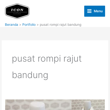
Lewati
ke
Menu
konten
Beranda
Portfolio
pusat rompi rajut bandung
pusat rompi rajut
bandung