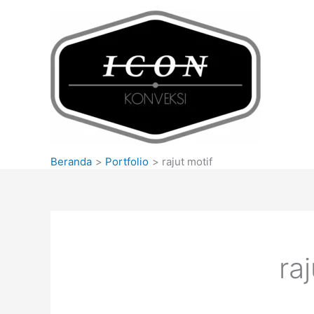
Lewati
ke
konten
Beranda
Portfolio
rajut motif
ra