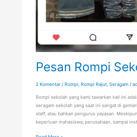
Pesan Rompi Sek
2 Komentar
/
Rompi
,
Rompi Rajut
,
Seragam
/
a
Rompi sekolah yang kami tawarkan kali ini ada
seragam sekolah yang saat ini sangat di gemari
staff, atau bahkan pengurus yayasan. Meskipun
keperluan mahasiswa, perusahaan, sampai inst
Pesan
Read More »