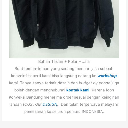
Bahan Taslan + Polar + Jala
Buat teman-teman yang sedang mencari jasa sebuah
konveksi seperti kami bisa langsung datang ke
workshop
kami. Tanya-tanya terkait desain dan
budget
by phone
juga
boleh dengan menghubungi
kontak kami
. Karena Icon
Konveksi Bandung menerima order sesuai dengan keinginan
andan
(CUSTOM
DESIGN
).
Dan telah terpercaya melayani
pemesanan ke seluruh penjuru INDONESIA.