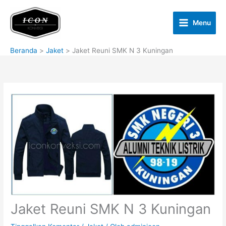
Lewati
ke
Menu
konten
Beranda
Jaket
Jaket Reuni SMK N 3 Kuningan
Jaket Reuni SMK N 3 Kuningan