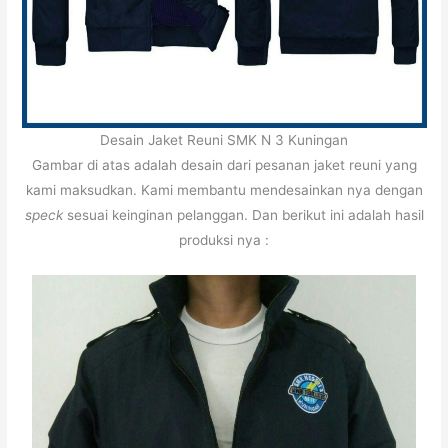
Desain Jaket Reuni SMK N 3 Kuningan
Gambar di atas adalah desain dari pesanan jaket reuni yang
kami maksudkan. Kami membantu mendesainkan nya dengan
speck
sesuai keinginan pelanggan. Dan berikut ini adalah hasil
produksi nya :