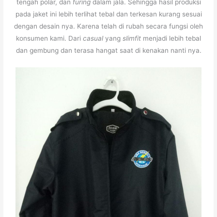
tengah polar, dan
furing
dalam jala. Sehingga hasil produksi
pada jaket ini lebih terlihat tebal dan terkesan kurang sesuai
dengan desain nya. Karena telah di rubah secara fungsi oleh
konsumen kami. Dari
casual
yang
slimfit
menjadi lebih tebal
dan gembung dan terasa hangat saat di kenakan nanti nya.