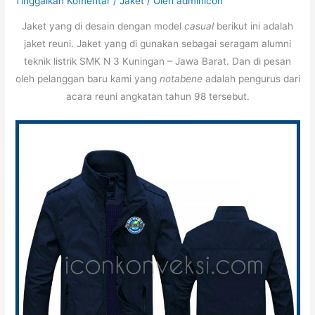
Tinggalkan Komentar
/
Jaket
/ Oleh
adminicon
Jaket yang di desain dengan model
casual
berikut ini adalah
jaket reuni. Jaket yang di gunakan sebagai seragam alumni
teknik listrik SMK N 3 Kuningan – Jawa Barat. Dan di pesan
oleh pelanggan baru kami yang
notabene
adalah pengurus dari
acara reuni angkatan tahun 98 tersebut.