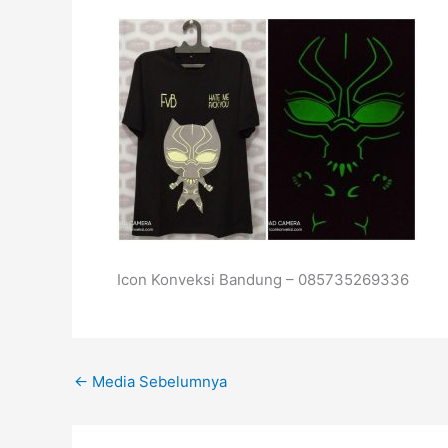
Icon Konveksi Bandung – 085735269336
←
Media Sebelumnya