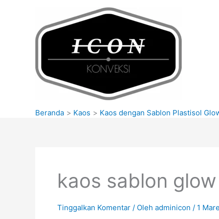
Lewati
ke
konten
Beranda
Kaos
Kaos dengan Sablon Plastisol Glo
kaos sablon glow 
Tinggalkan Komentar
/ Oleh
adminicon
/
1 Mar