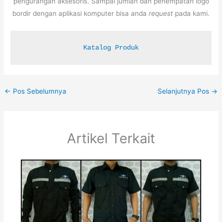
pengurangan aksesoris. Sampai jumlah dan penempatan logo
bordir dengan aplikasi komputer bisa anda
request
pada kami.
Katalog Produk
←
Pos Sebelumnya
Selanjutnya Pos
→
Artikel Terkait