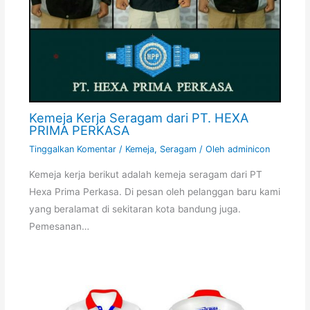
Kemeja Kerja Seragam dari PT. HEXA
PRIMA PERKASA
Tinggalkan Komentar
/
Kemeja
,
Seragam
/ Oleh
adminicon
Kemeja kerja berikut adalah kemeja seragam dari PT
Hexa Prima Perkasa. Di pesan oleh pelanggan baru kami
yang beralamat di sekitaran kota bandung juga.
Pemesanan…