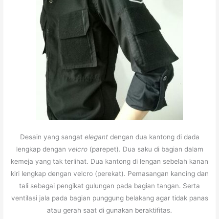
Desain yang sangat
elegant
dengan dua kantong di dada
lengkap dengan
velcro
(parepet). Dua saku di bagian dalam
kemeja yang tak terlihat. Dua kantong di lengan sebelah kanan
kiri lengkap dengan velcro (perekat). Pemasangan kancing dan
tali sebagai pengikat gulungan pada bagian tangan. Serta
ventilasi jala pada bagian punggung belakang agar tidak panas
atau gerah saat di gunakan beraktifitas.