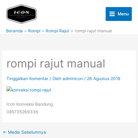
Lewati
ke
Menu
konten
Beranda
Rompi
Rompi Rajut
rompi rajut manual
rompi rajut manual
Tinggalkan Komentar
/ Oleh
adminicon
/
26 Agustus 2019
Icon Konveksi Bandung
085735269336
←
Media Sebelumnya