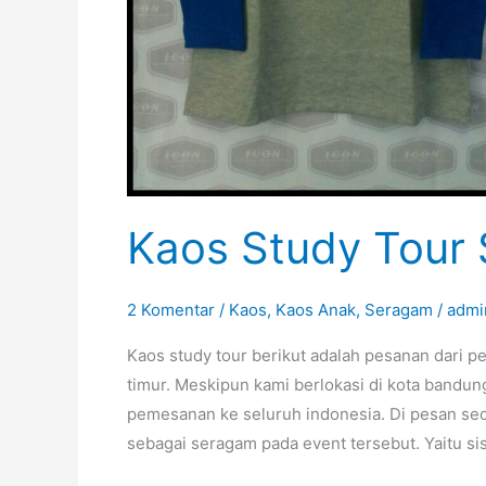
Kaos Study Tour 
2 Komentar
/
Kaos
,
Kaos Anak
,
Seragam
/
admi
Kaos study tour berikut adalah pesanan dari p
timur. Meskipun kami berlokasi di kota bandu
pemesanan ke seluruh indonesia. Di pesan sec
sebagai seragam pada event tersebut. Yaitu si