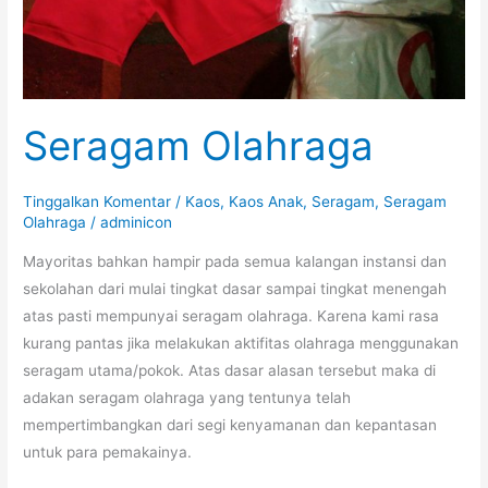
Seragam Olahraga
Tinggalkan Komentar
/
Kaos
,
Kaos Anak
,
Seragam
,
Seragam
Olahraga
/
adminicon
Mayoritas bahkan hampir pada semua kalangan instansi dan
sekolahan dari mulai tingkat dasar sampai tingkat menengah
atas pasti mempunyai seragam olahraga. Karena kami rasa
kurang pantas jika melakukan aktifitas olahraga menggunakan
seragam utama/pokok. Atas dasar alasan tersebut maka di
adakan seragam olahraga yang tentunya telah
mempertimbangkan dari segi kenyamanan dan kepantasan
untuk para pemakainya.