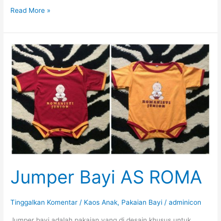
Jumper
Read More »
Bayi
Sekolah
Jumper Bayi AS ROMA
Tinggalkan Komentar
/
Kaos Anak
,
Pakaian Bayi
/
adminicon
Jumper bayi adalah pakaian yang di desain khusus untuk