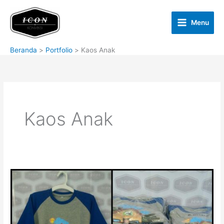
Lewati
ke
Menu
konten
Beranda
Portfolio
Kaos Anak
Kaos Anak