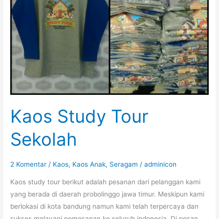
Kaos Study Tour
Sekolah
2 Komentar
/
Kaos
,
Kaos Anak
,
Seragam
/
adminicon
Kaos study tour berikut adalah pesanan dari pelanggan kami
yang berada di daerah probolinggo jawa timur. Meskipun kami
berlokasi di kota bandung namun kami telah terpercaya dan
sukses melayani pemesanan ke seluruh indonesia. Di pesan