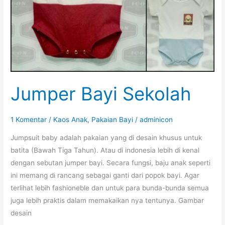
Jumper Bayi Sekolah
1 Komentar
/
Kaos Anak
,
Pakaian Bayi
/
adminicon
Jumpsuit baby adalah pakaian yang di desain khusus untuk
batita (Bawah Tiga Tahun). Atau di indonesia lebih di kenal
dengan sebutan jumper bayi. Secara fungsi, baju anak seperti
ini memang di rancang sebagai ganti dari popok bayi. Agar
terlihat lebih fashioneble dan untuk para bunda-bunda semua
juga lebih praktis dalam memakaikan nya tentunya. Gambar
desain