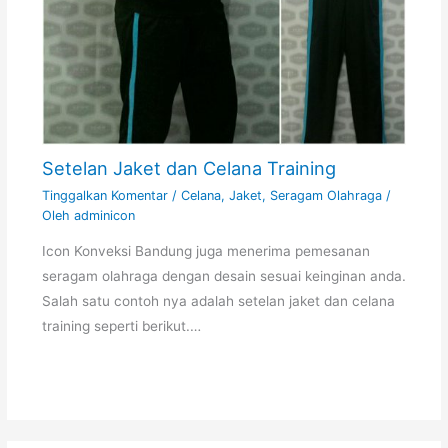
Setelan Jaket dan Celana Training
Tinggalkan Komentar
/
Celana
,
Jaket
,
Seragam Olahraga
/
Oleh
adminicon
Icon Konveksi Bandung juga menerima pemesanan
seragam olahraga dengan desain sesuai keinginan anda.
Salah satu contoh nya adalah setelan jaket dan celana
training seperti berikut.…