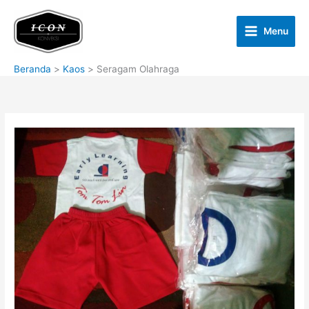
Lewati
ke
Menu
konten
Beranda
Kaos
Seragam Olahraga