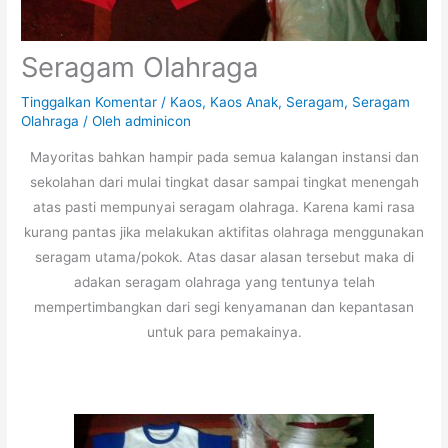
Seragam Olahraga
Tinggalkan Komentar
/
Kaos
,
Kaos Anak
,
Seragam
,
Seragam
Olahraga
/ Oleh
adminicon
Mayoritas bahkan hampir pada semua kalangan instansi dan
sekolahan dari mulai tingkat dasar sampai tingkat menengah
atas pasti mempunyai seragam olahraga. Karena kami rasa
kurang pantas jika melakukan aktifitas olahraga menggunakan
seragam utama/pokok. Atas dasar alasan tersebut maka di
adakan seragam olahraga yang tentunya telah
mempertimbangkan dari segi kenyamanan dan kepantasan
untuk para pemakainya.