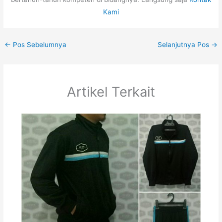
Kami
←
Pos Sebelumnya
Selanjutnya Pos
→
Artikel Terkait