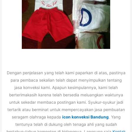
Dengan penjelasan yang telah kami paparkan di atas, pastinya
para pembaca sekalian telah dapat menyimpulkan tentang
jasa konveksi kami. Apapun kesimpulannya, kami telah
berterimakasih karena telah bersedia meluangkan waktunya
untuk sekedar membaca postingan kami. Syukur-syukur jadi
tertarik atau berminat untuk mempercayakan jasa pembuatan
seragam olahraga kepada
icon konveksi Bandung
. Yang
tentunya telah di dukung oleh tenaga ahli yang sudah
bertahun-tahun kompeten di bidangnya. Langsung saja
Kontak