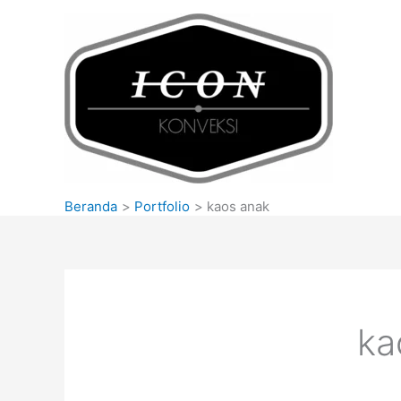
Lewati
ke
konten
Beranda
Portfolio
kaos anak
ka